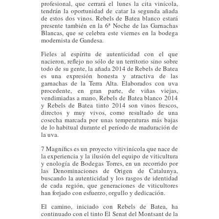
n
profesional, que cerrará el lunes la cita vinícola,
tendrán la oportunidad de catar la segunda añada
de estos dos vinos. Rebels de Batea blanco estará
presente también en la 6ª Noche de las Garnachas
Blancas, que se celebra este viernes en la bodega
modernista de Gandesa.
Fieles al espíritu de autenticidad con el que
nacieron, reflejo no sólo de un territorio sino sobre
todo de su gente, la añada 2014 de Rebels de Batea
es una expresión honesta y atractiva de las
garnachas de la Terra Alta. Elaborados con uva
procedente, en gran parte, de viñas viejas,
vendimiadas a mano, Rebels de Batea blanco 2014
y Rebels de Batea tinto 2014 son vinos frescos,
directos y muy vivos, como resultado de una
cosecha marcada por unas temperaturas más bajas
de lo habitual durante el período de maduración de
la uva.
7 Magnífics es un proyecto vitivinícola que nace de
la experiencia y la ilusión del equipo de viticultura
y enología de Bodegas Torres, en un recorrido por
las Denominaciones de Origen de Catalunya,
buscando la autenticidad y los rasgos de identidad
de cada región, que generaciones de viticultores
han forjado con esfuerzo, orgullo y dedicación.
El camino, iniciado con Rebels de Batea, ha
continuado con el tinto El Senat del Montsant de la