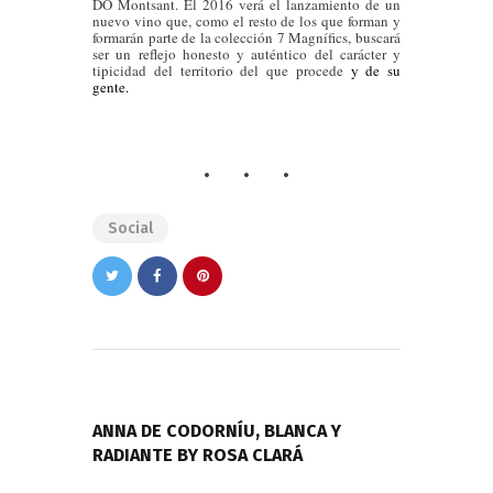
DO Montsant. El 2016 verá el lanzamiento de un
nuevo vino que, como el resto de los que forman y
formarán parte de la colección 7 Magnífics, buscará
ser un reflejo honesto y auténtico del carácter y
tipicidad del territorio del que procede
y de su
gente.
Social
Navegación
de
PREVIOUS POST
entradas
ANNA DE CODORNÍU, BLANCA Y
RADIANTE BY ROSA CLARÁ