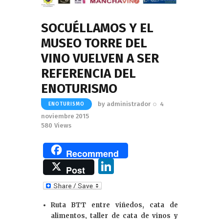
SOCUÉLLAMOS Y EL
MUSEO TORRE DEL
VINO VUELVEN A SER
REFERENCIA DEL
ENOTURISMO
by
administrador
4
ENOTURISMO
noviembre 2015
580
Views
Recommend
Li
Post
n
k
Ruta BTT entre viñedos, cata de
e
alimentos, taller de cata de vinos y