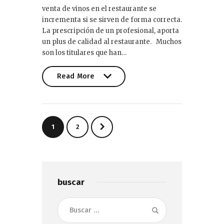
venta de vinos en el restaurante se
incrementa si se sirven de forma correcta.
La prescripción de un profesional, aporta
un plus de calidad al restaurante. Muchos
son los titulares que han…
Read More
Read More
Paginación
>
PAGE
1
PAGE
2
de
entradas
buscar
Buscar: