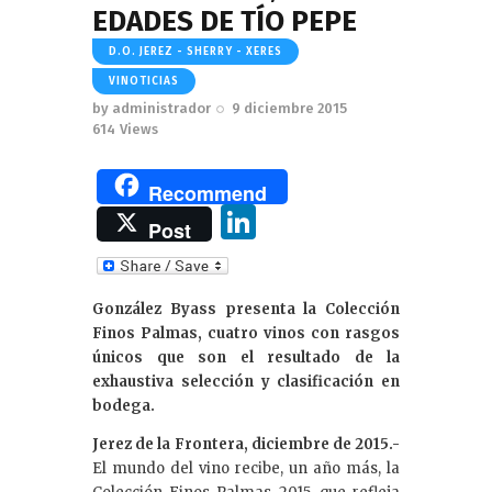
EDADES DE TÍO PEPE
D.O. JEREZ - SHERRY - XERES
VINOTICIAS
by
administrador
9 diciembre 2015
614
Views
Recommend
Li
Post
n
k
González Byass presenta la Colección
e
Finos Palmas, cuatro vinos con rasgos
dI
únicos que son el resultado de la
exhaustiva selección y clasificación en
n
bodega.
Jerez de la Frontera, diciembre de 2015.-
El mundo del vino recibe, un año más, la