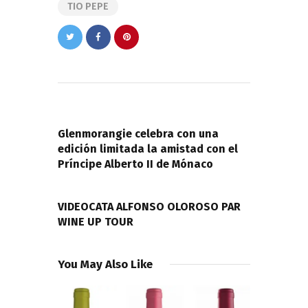
TIO PEPE
Navegación
de
PREVIOUS POST
entradas
Glenmorangie celebra con una
edición limitada la amistad con el
Príncipe Alberto II de Mónaco
NEXT POST
VIDEOCATA ALFONSO OLOROSO PAR
WINE UP TOUR
You May Also Like