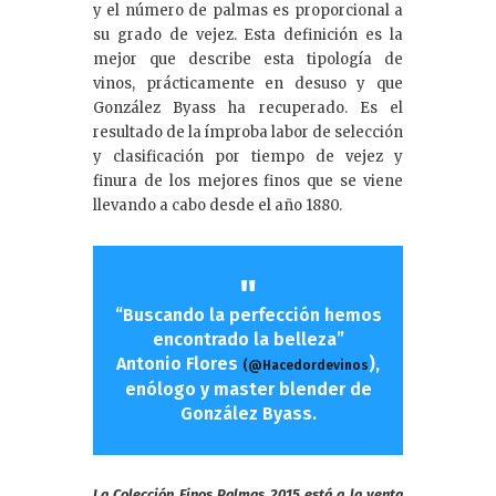
y el número de palmas es proporcional a
su grado de vejez. Esta definición es la
mejor que describe esta tipología de
vinos, prácticamente en desuso y que
González Byass ha recuperado. Es el
resultado de la ímproba labor de selección
y clasificación por tiempo de vejez y
finura de los mejores finos que se viene
llevando a cabo desde el año 1880.
“Buscando la perfección hemos
encontrado la belleza”
Antonio Flores
),
(@Hacedordevinos
enólogo y master blender de
González Byass.
La Colección Finos Palmas 2015 está a la venta