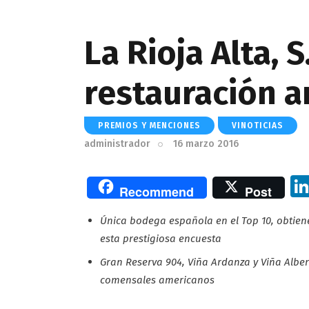
La Rioja Alta, S
restauración 
PREMIOS Y MENCIONES
VINOTICIAS
administrador
16 marzo 2016
Recommend
Post
Única bodega española en el Top 10, obtiene
esta prestigiosa encuesta
Gran Reserva 904, Viña Ardanza y Viña Albe
comensales americanos