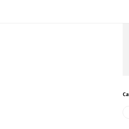
Ca
Ca