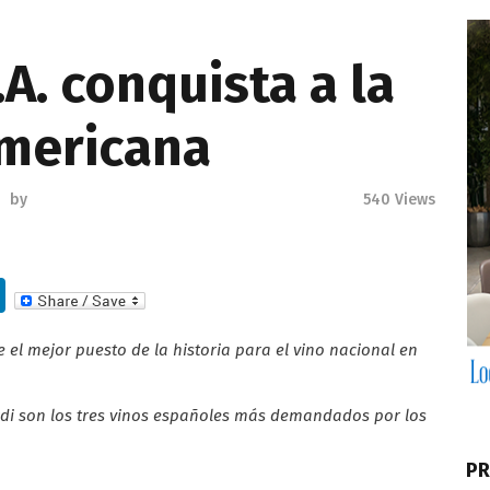
.A. conquista a la
americana
by
540
Views
Li
n
 el mejor puesto de la historia para el vino nacional en
k
e
rdi son los tres vinos españoles más demandados por los
dI
n
PR