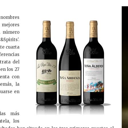
s nombres
 mejores
l número
&Spirits’.
te cuarta
rencias
trata del
en los 27
uenta con
emás, la
tuarse en
olas más
ela, los