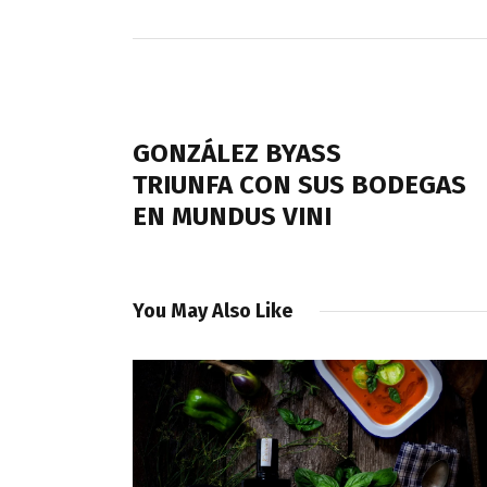
Navegación
de
PREVIOUS POST
entradas
GONZÁLEZ BYASS
TRIUNFA CON SUS BODEGAS
EN MUNDUS VINI
You May Also Like