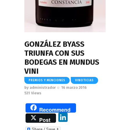
GONZÁLEZ BYASS
TRIUNFA CON SUS
BODEGAS EN MUNDUS
VINI
PREMIOS Y MENCIONES
VINOTICIAS
by
administrador
16 marzo 2016
531
Views
Recommend
Li
Post
n