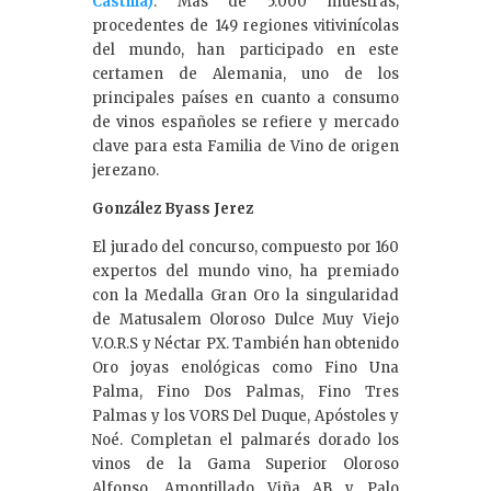
Castilla)
. Más de 5.000 muestras,
procedentes de 149 regiones vitivinícolas
del mundo, han participado en este
certamen de Alemania, uno de los
principales países en cuanto a consumo
de vinos españoles se refiere y mercado
clave para esta Familia de Vino de origen
jerezano.
González Byass Jerez
El jurado del concurso, compuesto por 160
expertos del mundo vino, ha premiado
con la Medalla Gran Oro la singularidad
de Matusalem Oloroso Dulce Muy Viejo
V.O.R.S y Néctar PX. También han obtenido
Oro joyas enológicas como Fino Una
Palma, Fino Dos Palmas, Fino Tres
Palmas y los VORS Del Duque, Apóstoles y
Noé. Completan el palmarés dorado los
vinos de la Gama Superior Oloroso
Alfonso, Amontillado Viña AB y Palo