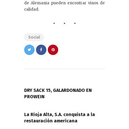
de Alemania pueden encontrar vinos de
calidad.
Social
Navegación
de
PREVIOUS POST
entradas
DRY SACK 15, GALARDONADO EN
PROWEIN
NEXT POST
La Rioja Alta, S.A. conquista a la
restauración americana