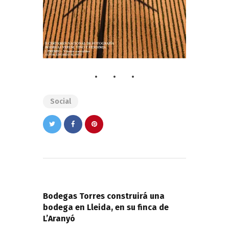
Social
Navegación
de
PREVIOUS POST
entradas
Bodegas Torres construirá una
bodega en Lleida, en su finca de
L’Aranyó