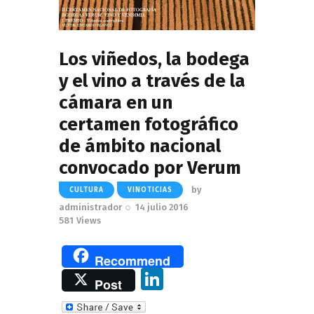
Los viñedos, la bodega
y el vino a través de la
cámara en un
certamen fotográfico
de ámbito nacional
convocado por Verum
by
CULTURA
VINOTICIAS
administrador
14 julio 2016
581
Views
Recommend
Li
Post
n