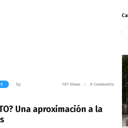
Ca
Ca
by
797
Views
0
Comments
AS
TO? Una aproximación a la
es