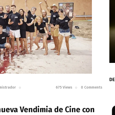
DE
nistrador
675
Views
0
Comments
nueva Vendimia de Cine con