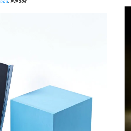
zada
.
PVP 20€