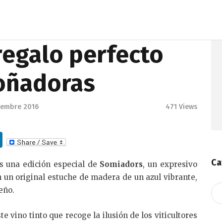
regalo perfecto
oñadoras
ciembre 2016
471
Views
Li
n
Ca
s una edición especial de
Somiadors
, un expresivo
k
 un original estuche de madera de un azul vibrante,
e
Ca
ueño.
dI
n
e vino tinto que recoge la ilusión de los viticultores