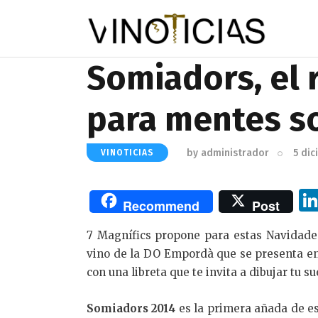
Somiadors, el 
para mentes s
by
administrador
5 di
VINOTICIAS
Recommend
Post
7 Magnífics propone para estas Navidade
vino de la DO Empordà que se presenta en
con una libreta que te invita a dibujar tu s
Somiadors 2014
es la primera añada de est