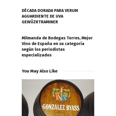
de
PREVIOUS POST
entradas
DÉCADA DORADA PARA VERUM
AGUARDIENTE DE UVA
GEWÜZRTRAMINER
NEXT POST
Milmanda de Bodegas Torres, Mejor
Vino de España en su categoría
según los periodistas
especializados
You May Also Like