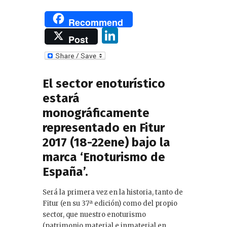
Recommend
Li
Post
n
k
e
El sector enoturístico
dI
estará
monográficamente
n
representado en Fitur
2017 (18-22ene) bajo la
marca ‘Enoturismo de
España’.
Será la primera vez en la historia, tanto de
Fitur (en su 37ª edición) como del propio
sector, que nuestro enoturismo
(patrimonio material e inmaterial en