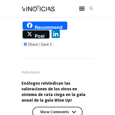
Recommend
Li
Post
n
k
e
Navegación
dI
de
n
Published in
entradas
PREVIOUS POST
Enólogos reivindican las
valoraciones de los vinos en
sistema de cata ciega en la gala
anual de la guía Wine Up!
Show Comments