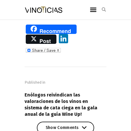
Recommend
Li
Post
n
k
e
Navegación
dI
de
n
Published in
entradas
PREVIOUS POST
Enólogos reivindican las
valoraciones de los vinos en
sistema de cata ciega en la gala
anual de la guía Wine Up!
Show Comments