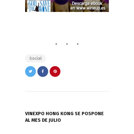
Social
Navegación
de
PREVIOUS POST
entradas
VINEXPO HONG KONG SE POSPONE
AL MES DE JULIO
NEXT POST