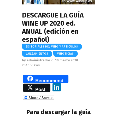
DESCARGUE LA GUÍA
WINE UP 2020 ed.
ANUAL (edición en
español)
EDITORIALES DEL VINO Y ARTÍCULOS
LANZAMIENTOS
VINOTICIAS
by
administrador
10 marzo 2020
2546
Views
Recommend
Li
Post
n
k
e
Para descargar la guía