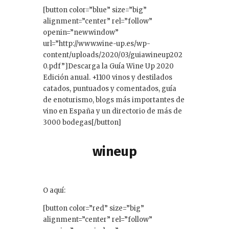
[button color=”blue” size=”big”
alignment=”center” rel=”follow”
openin=”newwindow”
url=”http://www.wine-up.es/wp-
content/uploads/2020/03/guiawineup202
0.pdf”]Descarga la Guía Wine Up 2020
Edición anual. +1100 vinos y destilados
catados, puntuados y comentados, guía
de enoturismo, blogs más importantes de
vino en España y un directorio de más de
3000 bodegas[/button]
wineup
O aquí:
[button color=”red” size=”big”
alignment=”center” rel=”follow”