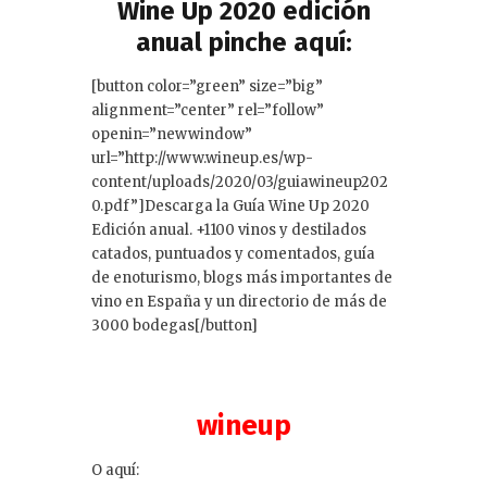
dI
Wine Up 2020 edición
anual pinche aquí:
n
[button color=”green” size=”big”
alignment=”center” rel=”follow”
openin=”newwindow”
url=”http://www.wineup.es/wp-
content/uploads/2020/03/guiawineup202
0.pdf”]Descarga la Guía Wine Up 2020
Edición anual. +1100 vinos y destilados
catados, puntuados y comentados, guía
de enoturismo, blogs más importantes de
vino en España y un directorio de más de
3000 bodegas[/button]
wineup
O aquí: