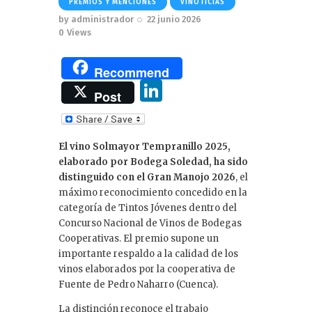
PREMIOS Y MENCIONES
VINOTICIAS
by
administrador
22 junio 2026
0
Views
Recommend
Li
Post
n
k
El vino Solmayor Tempranillo 2025,
e
elaborado por Bodega Soledad, ha sido
dI
distinguido con el Gran Manojo 2026
, el
máximo reconocimiento concedido en la
n
categoría de Tintos Jóvenes dentro del
Concurso Nacional de Vinos de Bodegas
Cooperativas. El premio supone un
importante respaldo a la calidad de los
vinos elaborados por la cooperativa de
Fuente de Pedro Naharro (Cuenca).
La distinción reconoce el trabajo