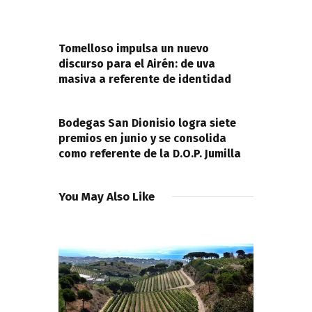
Navegación
de
PREVIOUS POST
entradas
Tomelloso impulsa un nuevo
discurso para el Airén: de uva
masiva a referente de identidad
NEXT POST
Bodegas San Dionisio logra siete
premios en junio y se consolida
como referente de la D.O.P. Jumilla
You May Also Like