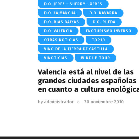
D.O. JEREZ - SHERRY - XERES
D.O. LA MANCHA
D.O. NAVARRA
D.O. RIAS BAIXAS
D.O. RUEDA
D.O. VALENCIA
ENOTURISMO INVERSO
OTRAS NOTICIAS
TOP10
VINO DE LA TIERRA DE CASTILLA
VINOTICIAS
WINE UP TOUR
Valencia está al nivel de las
grandes ciudades españolas
en cuanto a cultura enológica
by
administrador
30 noviembre 2010