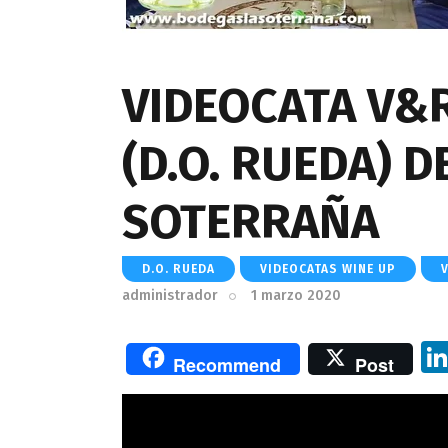
VIDEOCATA V&R
(D.O. RUEDA) 
SOTERRAÑA
D.O. RUEDA
VIDEOCATAS WINE UP
administrador
1 marzo 2020
Recommend
Post