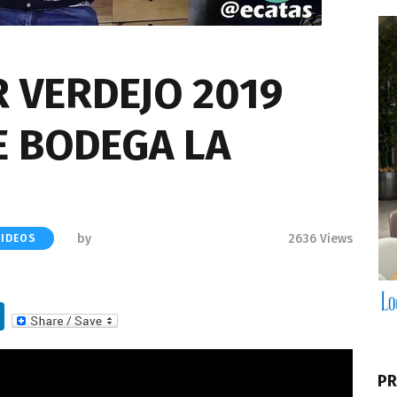
 VERDEJO 2019
DE BODEGA LA
by
2636
Views
VIDEOS
Li
n
k
PR