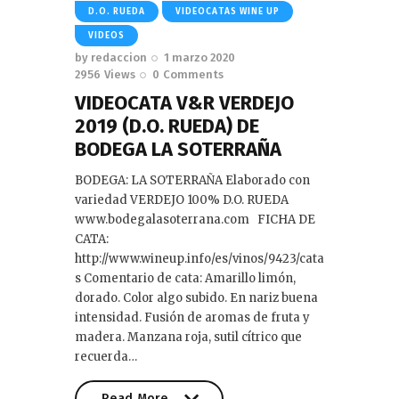
D.O. RUEDA
VIDEOCATAS WINE UP
VIDEOS
by
redaccion
1 marzo 2020
2956
Views
0
Comments
VIDEOCATA V&R VERDEJO
2019 (D.O. RUEDA) DE
BODEGA LA SOTERRAÑA
BODEGA: LA SOTERRAÑA Elaborado con
variedad VERDEJO 100% D.O. RUEDA
www.bodegalasoterrana.com FICHA DE
CATA:
http://www.wineup.info/es/vinos/9423/cata
s Comentario de cata: Amarillo limón,
dorado. Color algo subido. En nariz buena
intensidad. Fusión de aromas de fruta y
madera. Manzana roja, sutil cítrico que
recuerda…
Read More