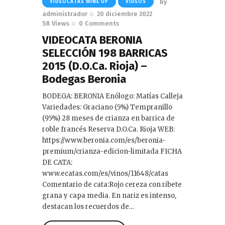
by
VIDEOCATAS WINE UP
VIDEOS
administrador
20 diciembre 2022
58
Views
0
Comments
VIDEOCATA BERONIA
SELECCIÓN 198 BARRICAS
2015 (D.O.Ca. Rioja) –
Bodegas Beronia
BODEGA: BERONIA Enólogo: Matías Calleja
Variedades: Graciano (5%) Tempranillo
(95%) 28 meses de crianza en barrica de
roble francés Reserva D.O.Ca. Rioja WEB:
https://www.beronia.com/es/beronia-
premium/crianza-edicion-limitada FICHA
DE CATA:
www.ecatas.com/es/vinos/11648/catas
Comentario de cata:Rojo cereza con ribete
grana y capa media. En nariz es intenso,
destacan los recuerdos de…