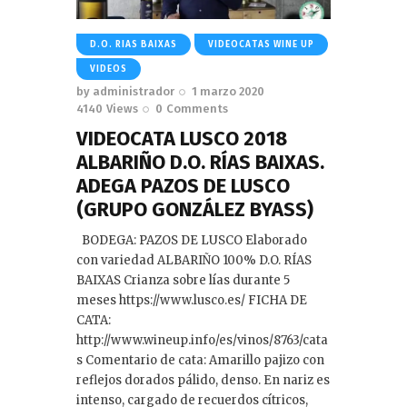
D.O. RIAS BAIXAS
VIDEOCATAS WINE UP
VIDEOS
by
administrador
1 marzo 2020
4140
Views
0
Comments
VIDEOCATA LUSCO 2018
ALBARIÑO D.O. RÍAS BAIXAS.
ADEGA PAZOS DE LUSCO
(GRUPO GONZÁLEZ BYASS)
BODEGA: PAZOS DE LUSCO Elaborado
con variedad ALBARIÑO 100% D.O. RÍAS
BAIXAS Crianza sobre lías durante 5
meses https://www.lusco.es/ FICHA DE
CATA:
http://www.wineup.info/es/vinos/8763/cata
s Comentario de cata: Amarillo pajizo con
reflejos dorados pálido, denso. En nariz es
intenso, cargado de recuerdos cítricos,