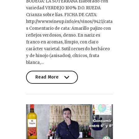
BODEGA: LA SOTERRAÑA Elaborado con
variedad VERDEJO 100% D.O. RUEDA
Crianza sobre lías. FICHA DE CATA:
http://www.wineup.info/es/vinos/9421/cata
s Comentario de cata: Amarillo pajizo con
reflejos verdosos, denso. En nariz es
franco en aromas, límpio, con claro
carácter varietal. Sutil recuerdo herbáceo
y de hinojo (anisados), cítricos, fruta
blanca,…
Read More
Read More