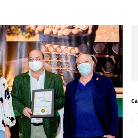
Ca
Ca