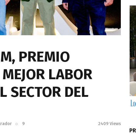
M, PREMIO
A MEJOR LABOR
L SECTOR DEL
trador
9
2409
Views
PR