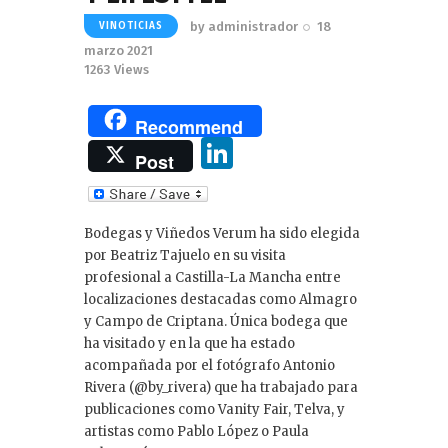
by
administrador
18
VINOTICIAS
marzo 2021
1263
Views
Recommend
Li
Post
n
k
Bodegas y Viñedos Verum ha sido elegida
e
por Beatriz Tajuelo en su visita
dI
profesional a Castilla-La Mancha entre
localizaciones destacadas como Almagro
n
y Campo de Criptana. Única bodega que
ha visitado y en la que ha estado
acompañada por el fotógrafo Antonio
Rivera (@by_rivera) que ha trabajado para
publicaciones como Vanity Fair, Telva, y
artistas como Pablo López o Paula