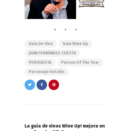
Guia De Vino
Guia Wine Up
JUAN FERNÁNDEZ-CUESTA
PERIODISTA
Person Of The Year
Personaje Del Año
Navegación
de
PREVIOUS POST
entradas
La guía de vinos Wine Up! mejora en