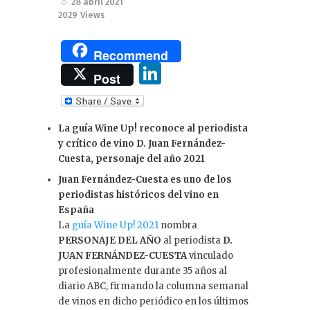
28 abril 2021
2029
Views
Recommend
Li
Post
n
k
La guía Wine Up! reconoce al periodista
e
y crítico de vino D. Juan Fernández-
dI
Cuesta, personaje del año 2021
n
Juan Fernández-Cuesta es uno de los
periodistas históricos del vino en
España
La
guía Wine Up! 2021
nombra
PERSONAJE DEL AÑO
al periodista
D.
JUAN FERNÁNDEZ-CUESTA
vinculado
profesionalmente durante 35 años al
diario ABC, firmando la columna semanal
de vinos en dicho periódico en los últimos