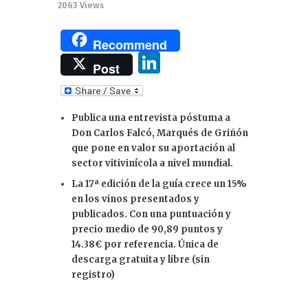
2063
Views
Recommend
Li
Post
n
k
Publica una entrevista póstuma a
e
Don Carlos Falcó, Marqués de Griñón
dI
que pone en valor su aportación al
sector vitivinícola a nivel mundial.
n
La 17ª edición de la guía crece un 15%
en los vinos presentados y
publicados. Con una puntuación y
precio medio de 90,89 puntos y
14.38€ por referencia. Única de
descarga gratuita y libre (sin
registro)