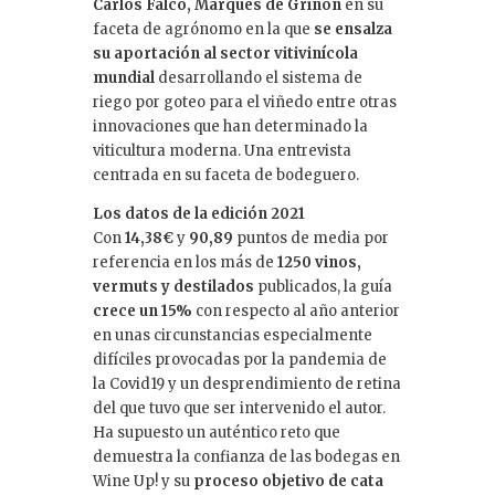
Carlos Falcó, Marqués de Griñón
en su
faceta de agrónomo en la que
se ensalza
su aportación al sector vitivinícola
mundial
desarrollando el sistema de
riego por goteo para el viñedo entre otras
innovaciones que han determinado la
viticultura moderna. Una entrevista
centrada en su faceta de bodeguero.
Los datos de la edición 2021
Con
14,38€
y
90,89
puntos de media por
referencia en los más de
1250 vinos,
vermuts y destilados
publicados, la guía
crece un 15%
con respecto al año anterior
en unas circunstancias especialmente
difíciles provocadas por la pandemia de
la Covid19 y un desprendimiento de retina
del que tuvo que ser intervenido el autor.
Ha supuesto un auténtico reto que
demuestra la confianza de las bodegas en
Wine Up! y su
proceso objetivo de cata