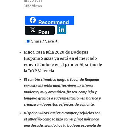
mayo 2021
3152
Views
Recommend
Li
Post
n
k
Finca Casa Julia 2020 de Bodegas
e
Hispano Suizas ya está en el mercado
dI
convirtiéndose en el primer Albariño de
la DOP Valencia
n
El cambio climático juega a favor de Requena
con este albariño mediterráneo, un blanco
moderno, muy aromático, fresco, complejo y
longevo gracias a su fermentación en barrica y
crianza en depósitos esféricos de cemento.
Hispano Suizas vuelve a romper prejuicios con
el albariño como lo hizo con el pinot noir hace
una década, siendo hoy la bodega española de