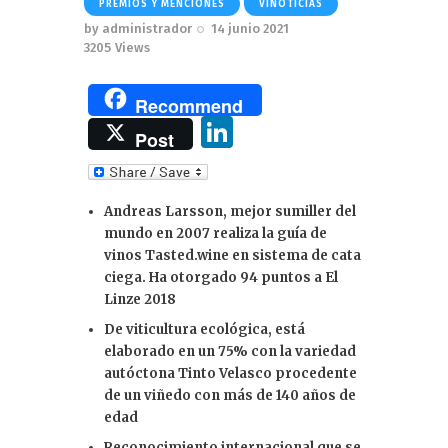
PREMIOS Y MENCIONES
VINOTICIAS
by
administrador
14 junio 2021
3205
Views
Recommend
Li
Post
n
k
Andreas Larsson, mejor sumiller del
e
mundo en 2007 realiza la guía de
dI
vinos Tasted.wine en sistema de cata
ciega. Ha otorgado 94 puntos a El
n
Linze 2018
De viticultura ecológica, está
elaborado en un 75% con la variedad
autóctona Tinto Velasco procedente
de un viñedo con más de 140 años de
edad
Reconocimiento internacional que se