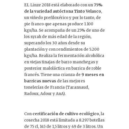
EL Linze 2018 está elaborado con un
75%
de la variedad autóctona Tinto Velasco
,
un viñedo prefiloxérico y por lo tanto, de
pie franco que apenas produce 1.100
kgs/ha. Se acompaña de un 25% de uno de
los syrah de más edad de la región,
superando los 30 años desde su
plantación y con rendimientos de 5.200
kgs/ha. Realiza la fermentación alcohólica
en viejas tinajas de barro manchegas y
posterior maloláctica en barrica de roble
francés. Tiene una crianza de
9 meses en
barricas nuevas
de las mejores
tonelerías de Francia (Taransaud,
Radoux, Adour y AnA).
Con
certificación de cultivo ecológico
, la
cosecha 2018 está limitada a 8.297 botellas
de 75 cl, 145 de 1,5 litros y 49 de 3 litros. Un