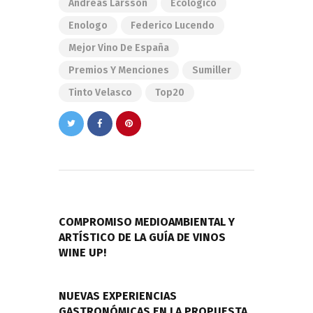
Andreas Larsson
Ecologico
Enologo
Federico Lucendo
Mejor Vino De España
Premios Y Menciones
Sumiller
Tinto Velasco
Top20
Navegación
de
PREVIOUS POST
entradas
COMPROMISO MEDIOAMBIENTAL Y
ARTÍSTICO DE LA GUÍA DE VINOS
WINE UP!
NEXT POST
NUEVAS EXPERIENCIAS
GASTRONÓMICAS EN LA PROPUESTA