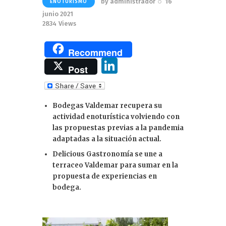
by
administrador
16
ENOTURISMO
junio 2021
2834
Views
Recommend
Li
Post
n
k
Bodegas Valdemar recupera su
e
actividad enoturística volviendo con
dI
las propuestas previas a la pandemia
adaptadas a la situación actual.
n
Delicious Gastronomía se une a
terraceo Valdemar para sumar en la
propuesta de experiencias en
bodega.