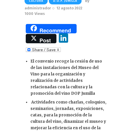
by
CULTURA
D.O.P. JUMILLA
administrador
12 agosto 2022
1000
Views
Recommend
Li
Post
n
k
El convenio recoge la cesión de uso
e
de las instalaciones del Museo del
dI
Vino para la organización y
realización de actividades
n
relacionadas con la cultura y la
promoción del vino DOP Jumilla
Actividades como charlas, coloquios,
seminarios, jornadas, exposiciones,
catas, para la promoción de la
cultura del vino, dinamizar el museo y
mejorar la eficiencia en el uso de la