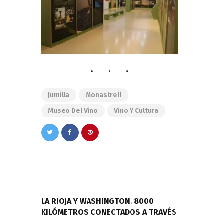
Jumilla
Monastrell
Museo Del Vino
Vino Y Cultura
Navegación
de
PREVIOUS POST
entradas
LA RIOJA Y WASHINGTON, 8000
KILÓMETROS CONECTADOS A TRAVÉS