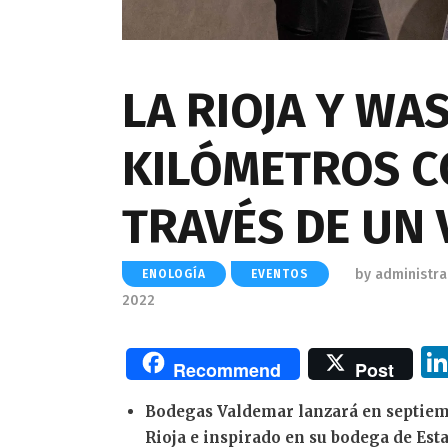
LA RIOJA Y WA
KILÓMETROS C
TRAVÉS DE UN 
by
administr
ENOLOGÍA
EVENTOS
2022
Recommend
Post
Bodegas Valdemar lanzará en septiemb
Rioja e inspirado en su bodega de Est