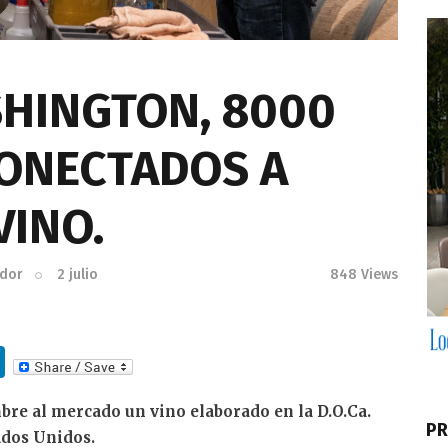
SHINGTON, 8000
ONECTADOS A
VINO.
ador
2 julio
848
Views
Li
n
re al mercado un vino elaborado en la D.O.Ca.
k
PR
ados Unidos.