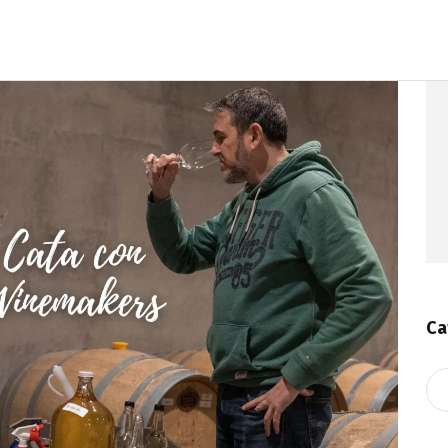
Ca
Ca