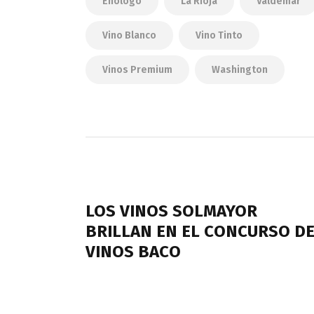
Enologo
La Rioja
Valdemar
Vino Blanco
Vino Tinto
Vinos Premium
Washington
Navegación
de
PREVIOUS POST
entradas
LOS VINOS SOLMAYOR
BRILLAN EN EL CONCURSO D
VINOS BACO