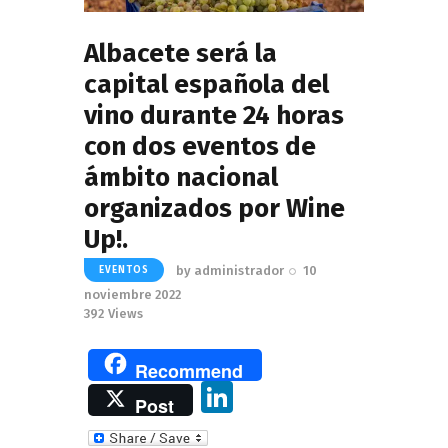
Albacete será la
capital española del
vino durante 24 horas
con dos eventos de
ámbito nacional
organizados por Wine
Up!.
by
administrador
10
EVENTOS
noviembre 2022
392
Views
Recommend
Li
Post
n