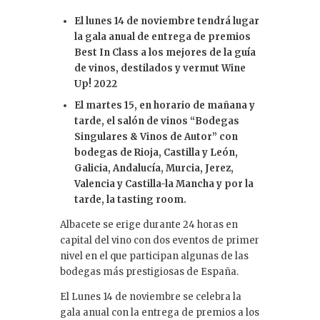
k
El lunes 14 de noviembre tendrá lugar
e
la gala anual de entrega de premios
dI
Best In Class a los mejores de la guía
de vinos, destilados y vermut Wine
n
Up! 2022
El martes 15, en horario de mañana y
tarde, el salón de vinos “Bodegas
Singulares & Vinos de Autor” con
bodegas de Rioja, Castilla y León,
Galicia, Andalucía, Murcia, Jerez,
Valencia y Castilla-la Mancha y por la
tarde, la tasting room.
Albacete se erige durante 24 horas en
capital del vino con dos eventos de primer
nivel en el que participan algunas de las
bodegas más prestigiosas de España.
El Lunes 14 de noviembre se celebra la
gala anual con la entrega de premios a los