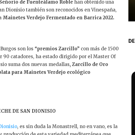
Señorío de Fuenteálamo Roble
han obtenido una
n Dionisio también son reconocidos en Vinespaña,
a
Mainetes Verdejo Fermentado en Barrica 2022.
DE
 Burgos son los
“premios Zarcillo”
con más de 1500
 90 catadores, ha estado dirigido por el Master Of
isio suma dos nuevas medallas
, Zarcillo de Oro
 plata para Mainetes Verdejo ecológico
ICHE DE SAN DIONISIO
ionisio
, es sin duda la Monastrell, no en vano, es la
 y producción de esta variedad mediterránea que