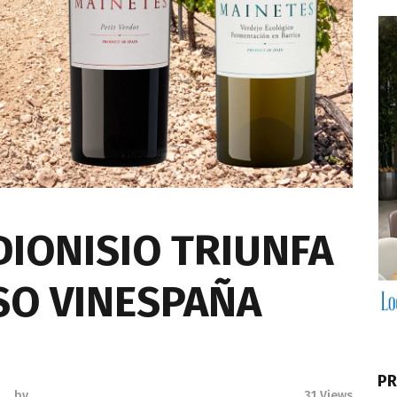
IONISIO TRIUNFA
SO VINESPAÑA
PR
by
31
Views