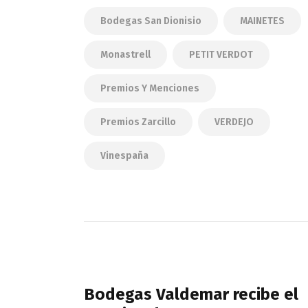
Bodegas San Dionisio
MAINETES
Monastrell
PETIT VERDOT
Premios Y Menciones
Premios Zarcillo
VERDEJO
Vinespaña
Navegación
de
PREVIOUS POST
entradas
Bodegas Valdemar recibe el