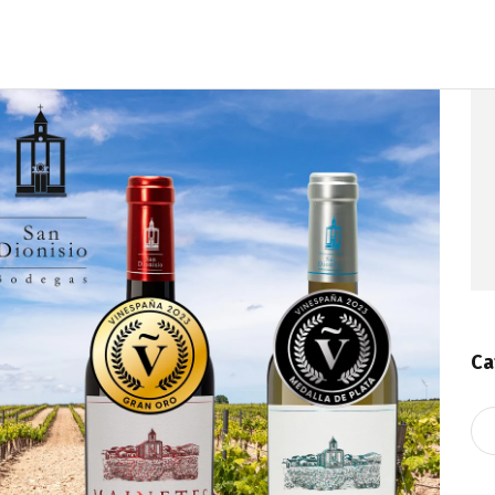
Ca
Ca