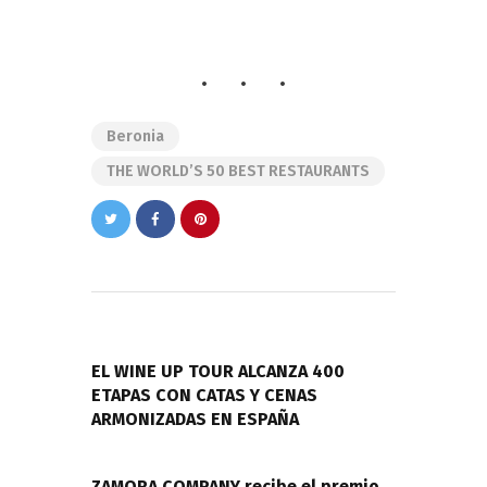
Beronia
THE WORLD’S 50 BEST RESTAURANTS
Navegación
de
PREVIOUS POST
entradas
EL WINE UP TOUR ALCANZA 400
ETAPAS CON CATAS Y CENAS
ARMONIZADAS EN ESPAÑA
NEXT POST
ZAMORA COMPANY recibe el premio