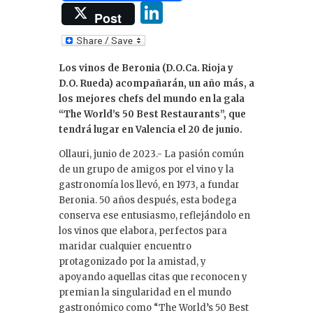
Li
Post
n
k
Los vinos de Beronia (D.O.Ca. Rioja y
e
D.O. Rueda) acompañarán, un año más, a
dI
los mejores chefs del mundo en la gala
“The World’s 50 Best Restaurants”, que
n
tendrá lugar en Valencia el 20 de junio.
Ollauri, junio de 2023.- La pasión común
de un grupo de amigos por el vino y la
gastronomía los llevó, en 1973, a fundar
Beronia. 50 años después, esta bodega
conserva ese entusiasmo, reflejándolo en
los vinos que elabora, perfectos para
maridar cualquier encuentro
protagonizado por la amistad, y
apoyando aquellas citas que reconocen y
premian la singularidad en el mundo
gastronómico como “The World’s 50 Best