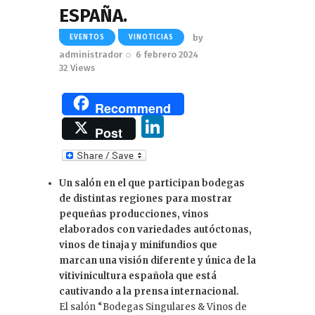
ESPAÑA.
by
EVENTOS
VINOTICIAS
administrador
6 febrero 2024
32
Views
Recommend
Li
Post
n
k
Un salón en el que participan bodegas
e
de distintas regiones para mostrar
dI
pequeñas producciones, vinos
elaborados con variedades autóctonas,
n
vinos de tinaja y minifundios que
marcan una visión diferente y única de la
vitivinicultura española que está
cautivando a la prensa internacional.
El salón “Bodegas Singulares & Vinos de