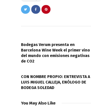
Navegación
de
PREVIOUS POST
entradas
Bodegas Verum presenta en
Barcelona Wine Week el primer vino
del mundo con emisiones negativas
de CO2
NEXT POST
CON NOMBRE PROPIO: ENTREVISTA A
LUIS MIGUEL CALLEJA, ENÓLOGO DE
BODEGA SOLEDAD
You May Also Like