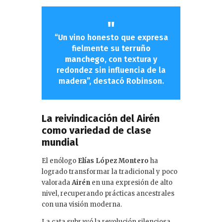
“Un vino honesto que expresa
fielmente su
terruño
manchego
, con textura y
redondez sin influencia de la
madera”, destacó Robinson.
La reivindicación del Airén
como variedad de clase
mundial
El enólogo
Elías López Montero
ha
logrado transformar la tradicional y poco
valorada
Airén
en una expresión de alto
nivel, recuperando prácticas ancestrales
con una visión moderna.
La cata subrayó la revolución silenciosa