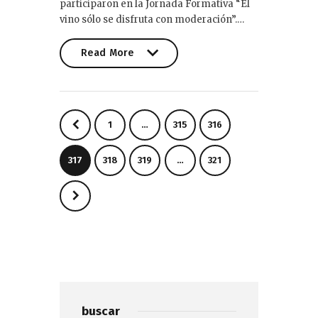
participaron en la Jornada Formativa “El
vino sólo se disfruta con moderación”.…
Read More
Read More
Paginación
<
PAGE
1
…
PAGE
315
PAGE
316
de
entradas
PAGE
317
PAGE
318
PAGE
319
…
PAGE
321
>
buscar