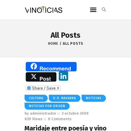
All Posts
HOME
ALL POSTS
Recommend
Li
Post
n
k
CULTURA
D.O. NAVARRA
NOTICIAS
e
NOTICIAS POR ORIGEN
dI
by
administrador
3 octubre 2009
639
Views
0
Comments
n
Maridaje entre poesía y vino