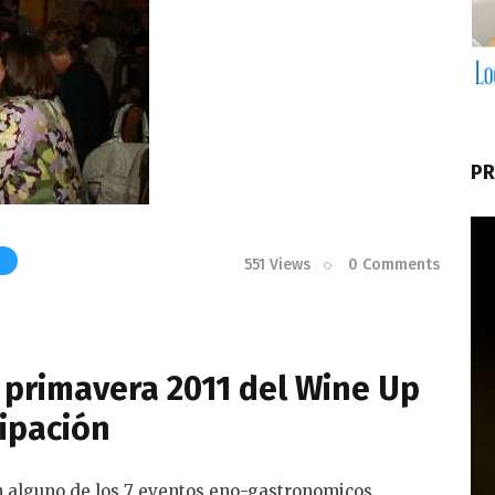
PR
551
Views
0
Comments
e primavera 2011 del Wine Up
cipación
 alguno de los 7 eventos eno-gastronomicos