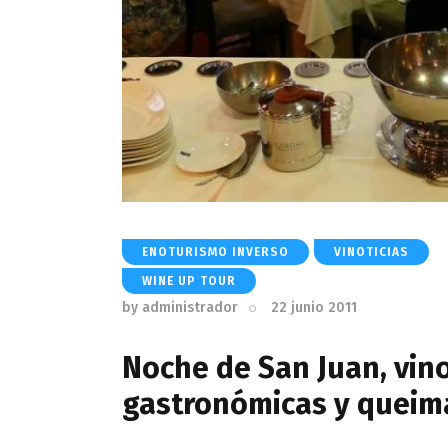
ENOTURISMO INVERSO
VINOTICIAS
WINE UP TOUR
by
administrador
22 junio 2011
Noche de San Juan, vin
gastronómicas y queim