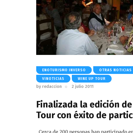
ENOTURISMO INVERSO
OTRAS NOTICIAS
VINOTICIAS
WINE UP TOUR
by
redaccion
2 julio 2011
Finalizada la edición d
Tour con éxito de parti
Cerca de 200 personas han participado en