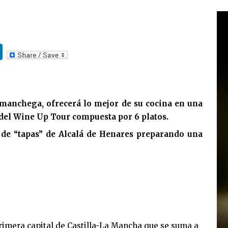
Li
n
k
e
l manchega, ofrecerá lo mejor de su cocina en una
dI
 del Wine Up Tour compuesta por 6 platos.
n
ón de “tapas” de Alcalá de Henares preparando una
primera capital de Castilla-La Mancha que se suma a