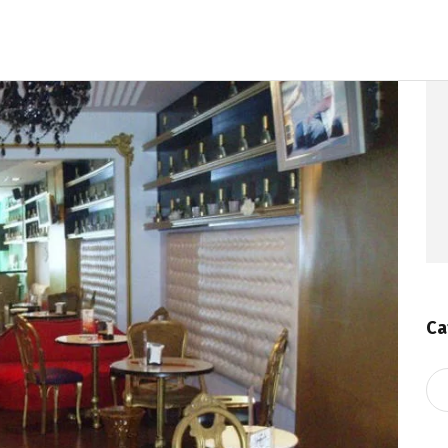
Ca
Ca