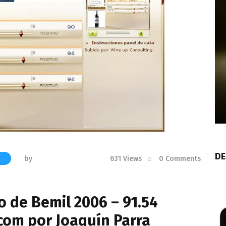
DE
by
631
Views
0
Comments
S
o de Bemil 2006 – 91.54
com por Joaquín Parra