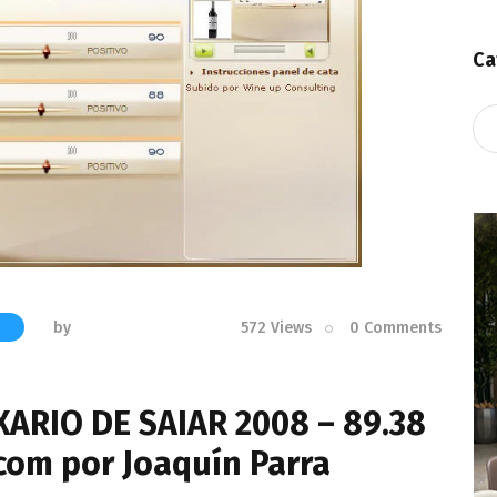
Ca
Ca
by
572
Views
0
Comments
S
XARIO DE SAIAR 2008 – 89.38
com por Joaquín Parra