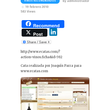
by
administrador
VINOS RECOMENDADOS
19 febrero 2010
583
Views
Recommend
Li
Post
n
k
http://www.ecatas.com/?
e
action=vinos.ficha&id=592
dI
Cata realizada por Joaquín Parra para
n
www.ecatas.com