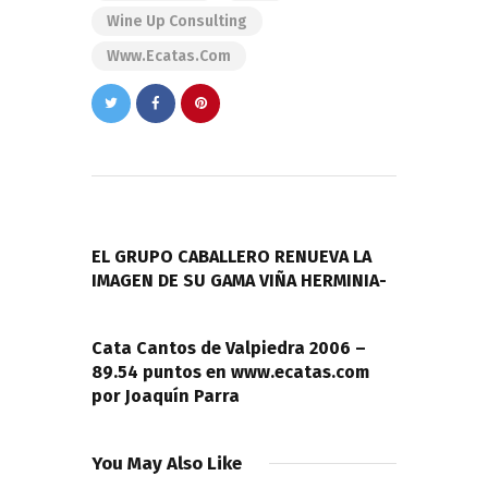
Wine Up Consulting
Www.ecatas.com
Navegación
de
PREVIOUS POST
entradas
EL GRUPO CABALLERO RENUEVA LA
IMAGEN DE SU GAMA VIÑA HERMINIA-
NEXT POST
Cata Cantos de Valpiedra 2006 –
89.54 puntos en www.ecatas.com
por Joaquín Parra
You May Also Like