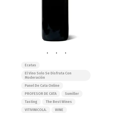
Ecatas
El Vino Solo Se Disfruta Con
Moderación
Panel De Cata Online
PROFESOR DE CATA
Sumiller
Tasting
The Best Wines
VITIVINICOLA.
WINE