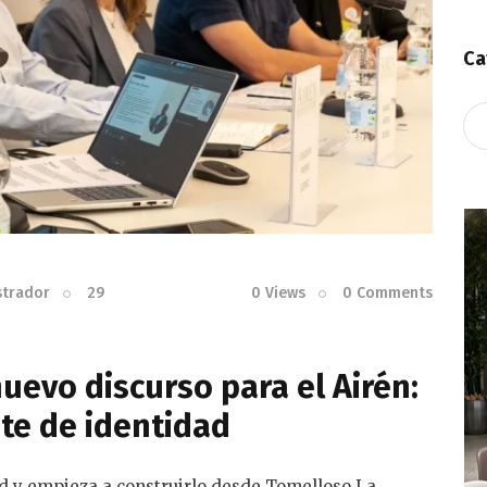
Ca
Ca
strador
29
0
Views
0
Comments
uevo discurso para el Airén:
te de identidad
dad y empieza a construirlo desde Tomelloso La