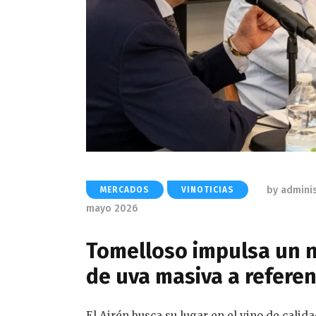
by
admini
MERCADOS
VINOTICIAS
mayo 2026
Tomelloso impulsa un n
de uva masiva a referen
El Airén busca su lugar en el vino de cali