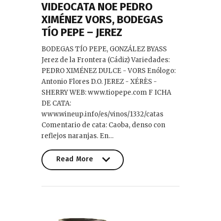
VIDEOCATA NOE PEDRO
XIMÉNEZ VORS, BODEGAS
TÍO PEPE – JEREZ
BODEGAS TÍO PEPE, GONZÁLEZ BYASS
Jerez de la Frontera (Cádiz) Variedades:
PEDRO XIMÉNEZ DULCE - VORS Enólogo:
Antonio Flores D.O. JEREZ - XÉRÈS -
SHERRY WEB: www.tiopepe.com F ICHA
DE CATA:
www.wineup.info/es/vinos/1332/catas
Comentario de cata: Caoba, denso con
reflejos naranjas. En…
Read More
Read More