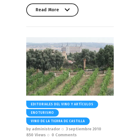
Read More
Read More
EDITORIALES DEL VINO Y ARTÍCULOS
ENOTURISMO
VINO DE LA TIERRA DE CASTILLA
by
administrador
3 septiembre 2010
850
Views
0
Comments