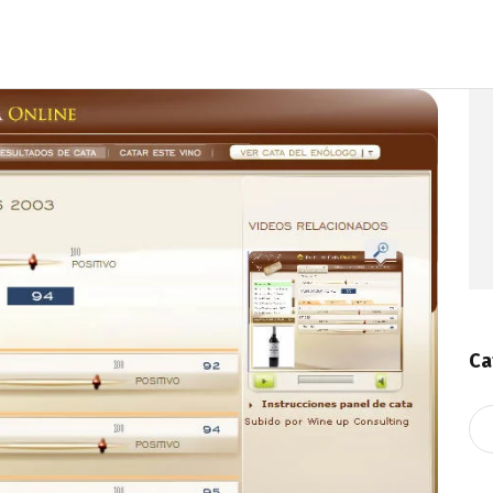
Ca
Ca