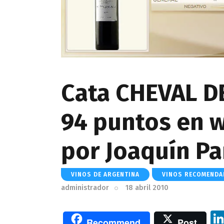
Cata CHEVAL D
94 puntos en 
por Joaquín Pa
VINOS DE ARGENTINA
VINOS RECOMEND
administrador
18 abril 2010
Recommend
Post