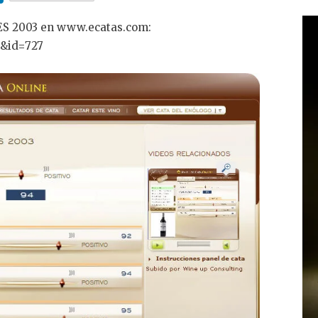
n
ES 2003 en www.ecatas.com:
k
a&id=727
e
dI
n