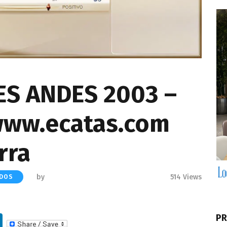
ES ANDES 2003 –
www.ecatas.com
rra
by
514
Views
ADOS
Li
PR