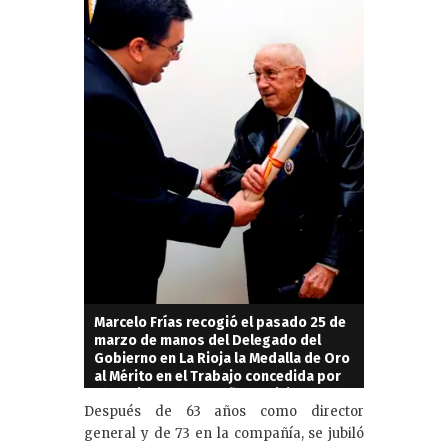
Marcelo Frías recogió el pasado 25 de
marzo de manos del Delegado del
Gobierno en La Rioja la Medalla de Oro
al Mérito en el Trabajo concedida por
el Gobierno de España en diciembre de
Después de 63 años como director
2009.
general y de 73 en la compañía, se jubiló