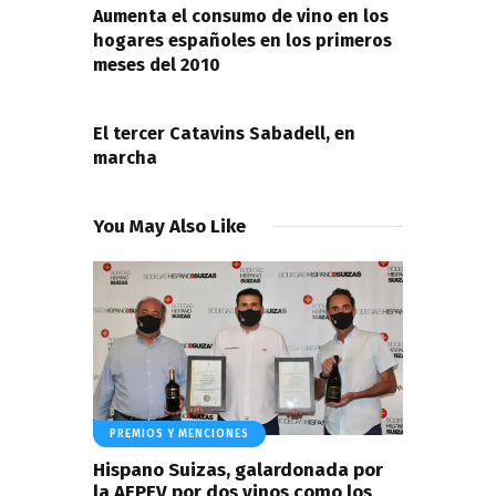
entradas
Aumenta el consumo de vino en los
hogares españoles en los primeros
meses del 2010
NEXT POST
El tercer Catavins Sabadell, en
marcha
You May Also Like
PREMIOS Y MENCIONES
Hispano Suizas, galardonada por
la AEPEV por dos vinos como los