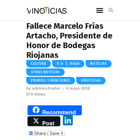
Fallece Marcelo Frías
Artacho, Presidente de
Honor de Bodegas
Riojanas
CULTURA
D.O. C. RIOJA
NOTICIAS
OTRAS NOTICIAS
PREMIOS Y MENCIONES
VINOTICIAS
by
administrador
6 mayo 2010
579
Views
Recommend
Li
Post
n