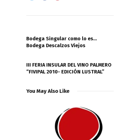
Navegación
de
PREVIOUS POST
entradas
Bodega Singular como lo es…
Bodega Descalzos Viejos
NEXT POST
III FERIA INSULAR DEL VINO PALMERO
“FIVIPAL 2010- EDICIÓN LUSTRAL”
You May Also Like