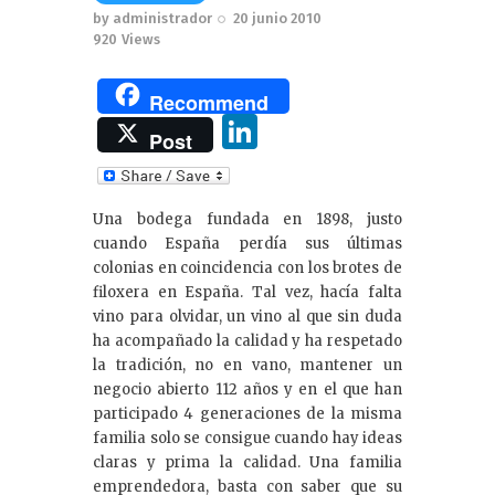
by
administrador
20 junio 2010
920
Views
Recommend
Li
Post
n
k
Una bodega fundada en 1898, justo
e
cuando España perdía sus últimas
dI
colonias en coincidencia con los brotes de
filoxera en España. Tal vez, hacía falta
n
vino para olvidar, un vino al que sin duda
ha acompañado la calidad y ha respetado
la tradición, no en vano, mantener un
negocio abierto 112 años y en el que han
participado 4 generaciones de la misma
familia solo se consigue cuando hay ideas
claras y prima la calidad. Una familia
emprendedora, basta con saber que su