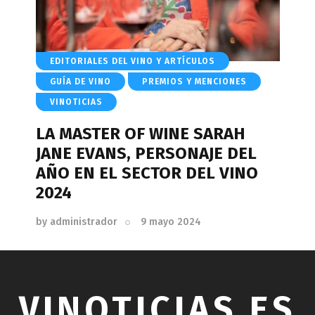
EDITORIALES DEL VINO Y ARTÍCULOS
GUÍA DE VINO
PREMIOS Y MENCIONES
VINOTICIAS
LA MASTER OF WINE SARAH
JANE EVANS, PERSONAJE DEL
AÑO EN EL SECTOR DEL VINO
2024
by
administrador
9 mayo 2024
VINOTICIAS.ES