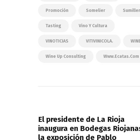
Promoción
Somelier
Sumille
Tasting
Vino Y Cultura
VINOTICIAS
VITIVINICOLA.
WIN
Wine Up Consulting
Www.ecatas.com
Navegación
de
PREVIOUS POST
entradas
El presidente de La Rioja
inaugura en Bodegas Riojana
la exposición de Pablo