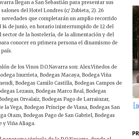
dI
Navarra llegan a San Sebastián para presentar sus
n
salones del Hotel Londres (c/ Zubieta, 2). 26
s novedades que completarán un amplio recorrido
l 14 de junio, en horario ininterrumpido de 12 del
 sector de la hostelería, de la alimentación y del
para conocer en primera persona el dinamismo de
 país.
lón de los Vinos D.O.Navarra son: Alex.Viñedos de
 Bodega Inurrieta, Bodegas Macaya, Bodega Viña
mendi, Bodegas Camilo Castilla, Bodegas Campos de
odegas Lezaun, Bodegas Marco Real, Bodegas
odegas Orvalaiz, Bodegas Pago de Larrainzar,
e la Vega, Bodegas Príncipe de Viana, Bodegas San
ega Otazu, Bodegas Pago de San Gabriel, Bodegas
 y Viña Aliaga.
PR