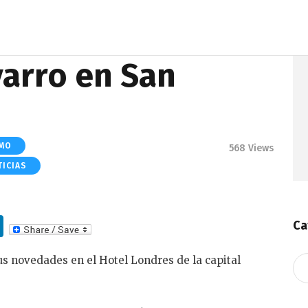
arro en San
MO
568
Views
TICIAS
Li
Ca
n
us novedades en el Hotel Londres de la capital
Ca
k
e