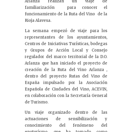
dI
Arlanza realizan un viaje de
familiarización para conocer el
n
funcionamiento de la Ruta del Vino de la
Rioja Alavesa.
La semana empezó de viaje para los
representantes de los ayuntamientos,
Centros de Iniciativas Turísticas, bodegas
y Grupos de Acción Local y Consejo
regulador del marco territorial de la D.O.
Arlanza que han iniciado el proyecto de
creación de la Ruta del Vino Arlanza ,
dentro del proyecto Rutas del Vino de
España impulsado por la Asociación
Española de Ciudades del Vino, ACEVIN,
en colaboración con la Secretaría General
de Turismo.
Un viaje organizado dentro de las
actuaciones de sensibilización y
conocimiento del fenómeno del
enoturísmo, que ha tomado como