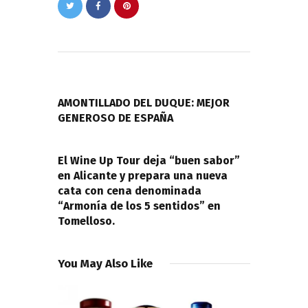
Navegación
de
PREVIOUS POST
entradas
AMONTILLADO DEL DUQUE: MEJOR
GENEROSO DE ESPAÑA
NEXT POST
El Wine Up Tour deja “buen sabor”
en Alicante y prepara una nueva
cata con cena denominada
“Armonía de los 5 sentidos” en
Tomelloso.
You May Also Like