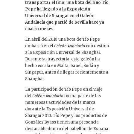
e
transportar el fino, una bota del fino Tío
dI
Pepe ha llegado a la Exposición
Universal de Shangai en el Galeón
n
Andalucía que partió de Sevilla hace ya
cuatro meses.
En abril del 2010 una bota de Tío Pepe
embarcó en el
con destino
Galeón Andalucia
a la Exposición Universal de Shanghai.
Durante su trayectoria, este galeón ha
hecho escala en Malta, Israel, Sudán y
Singapur, antes de llegar recientemente a
Shanghai.
La participación de Tío Pepe en el viaje
del
forma parte de las
Galéon Andalucía
numerosas actividades de la marca
durante la Exposición Universal de
Shangai 2010. Tío Pepe y los productos de
González Byass tienen una presencia
destacable dentro del pabellón de España