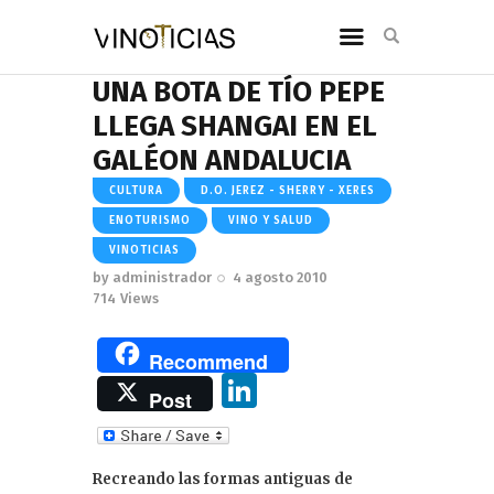
UNA BOTA DE TÍO PEPE
LLEGA SHANGAI EN EL
GALÉON ANDALUCIA
CULTURA
D.O. JEREZ - SHERRY - XERES
ENOTURISMO
VINO Y SALUD
VINOTICIAS
by
administrador
4 agosto 2010
714
Views
Recommend
Li
Post
n
k
Recreando las formas antiguas de