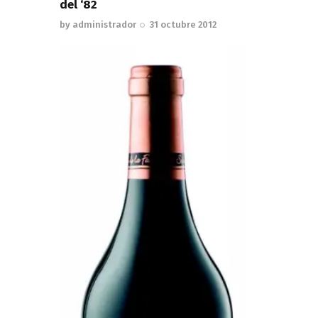
del ‘82
by
administrador
31 octubre 2012