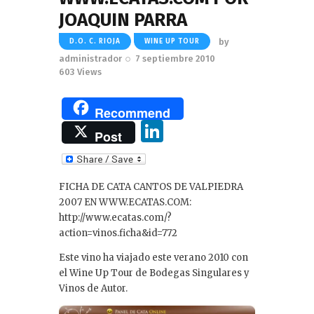
JOAQUIN PARRA
by
D.O. C. RIOJA
WINE UP TOUR
administrador
7 septiembre 2010
603
Views
Recommend
Li
Post
n
k
FICHA DE CATA CANTOS DE VALPIEDRA
e
2007 EN WWW.ECATAS.COM:
dI
http://www.ecatas.com/?
action=vinos.ficha&id=772
n
Este vino ha viajado este verano 2010 con
el Wine Up Tour de Bodegas Singulares y
Vinos de Autor.