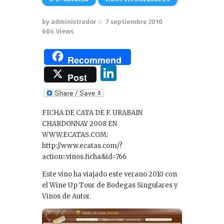
by
administrador
7 septiembre 2010
604
Views
Recommend
Li
Post
n
k
FICHA DE CATA DE F. URABAIN
e
CHARDONNAY 2008 EN
dI
WWW.ECATAS.COM:
http://www.ecatas.com/?
n
action=vinos.ficha&id=766
Este vino ha viajado este verano 2010 con
el Wine Up Tour de Bodegas Singulares y
Vinos de Autor.