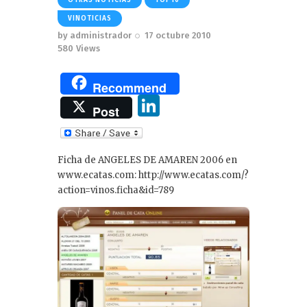
VINOTICIAS
by
administrador
17 octubre 2010
580
Views
Recommend
Li
Post
n
k
Ficha de ANGELES DE AMAREN 2006 en
e
www.ecatas.com: http://www.ecatas.com/?
dI
action=vinos.ficha&id=789
n