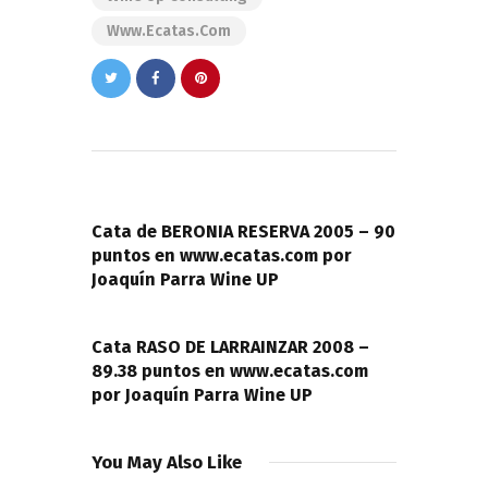
Www.ecatas.com
Navegación
de
PREVIOUS POST
entradas
Cata de BERONIA RESERVA 2005 – 90
puntos en www.ecatas.com por
Joaquín Parra Wine UP
NEXT POST
Cata RASO DE LARRAINZAR 2008 –
89.38 puntos en www.ecatas.com
por Joaquín Parra Wine UP
You May Also Like