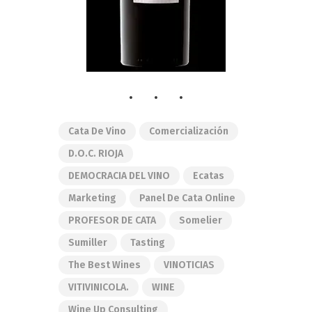
Cata De Vino
Comercialización
D.O.C. RIOJA
DEMOCRACIA DEL VINO
Ecatas
Marketing
Panel De Cata Online
PROFESOR DE CATA
Somelier
Sumiller
Tasting
The Best Wines
VINOTICIAS
VITIVINICOLA.
WINE
Wine Up Consulting