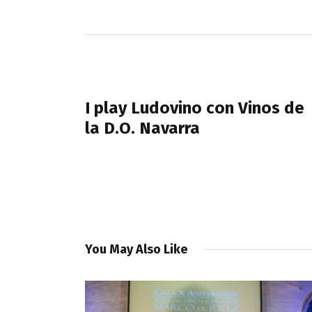
Navegación
de
PREVIOUS POST
entradas
I play Ludovino con Vinos de
la D.O. Navarra
You May Also Like