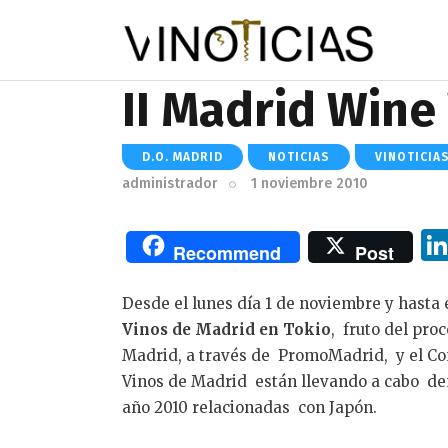
II Madrid Wine
D.O. MADRID
NOTICIAS
VINOTICIA
administrador
1 noviembre 2010
Recommend
Post
Desde el lunes día 1 de noviembre y hasta e
Vinos de Madrid en Tokio
, fruto del pr
Madrid, a través de PromoMadrid, y el C
Vinos de Madrid están llevando a cabo den
año 2010 relacionadas con Japón.