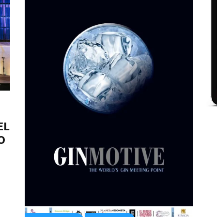
EL
O
O