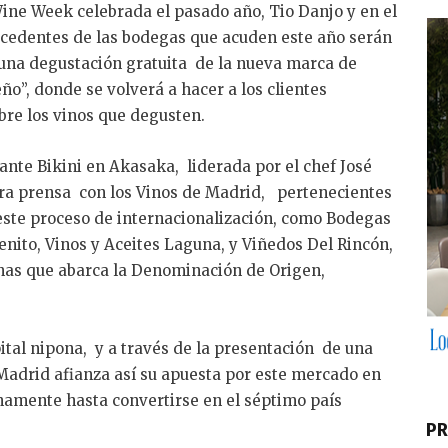
Wine Week celebrada el pasado año, Tio Danjo y en el
rocedentes de las bodegas que acuden este año serán
 una degustación gratuita de la nueva marca de
ño”, donde se volverá a hacer a los clientes
bre los vinos que degusten.
rante Bikini en Akasaka, liderada por el chef José
ra prensa con los Vinos de Madrid, pertenecientes
este proceso de internacionalización, como Bodegas
nito, Vinos y Aceites Laguna, y Viñedos Del Rincón,
onas que abarca la Denominación de Origen,
pital nipona, y a través de la presentación de una
Madrid afianza así su apuesta por este mercado en
namente hasta convertirse en el séptimo país
PR