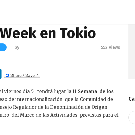
 Week en Tokio
by
552
Views
S
Li
n
k
l viernes día 5 tendrá lugar la I
I Semana de los
Ca
oceso de internacionalización que la Comunidad de
e
onsejo Regulador de la Denominación de Origen
dI
Ca
tro del Marco de las Actividades previstas para el
n