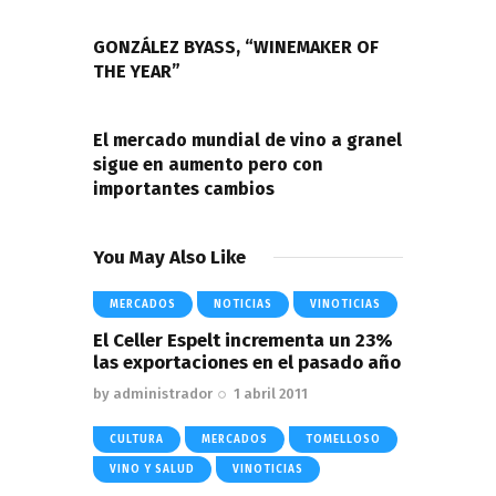
de
PREVIOUS POST
entradas
GONZÁLEZ BYASS, “WINEMAKER OF
THE YEAR”
NEXT POST
El mercado mundial de vino a granel
sigue en aumento pero con
importantes cambios
You May Also Like
MERCADOS
NOTICIAS
VINOTICIAS
El Celler Espelt incrementa un 23%
las exportaciones en el pasado año
by
administrador
1 abril 2011
CULTURA
MERCADOS
TOMELLOSO
VINO Y SALUD
VINOTICIAS