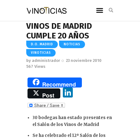
VINOS DE MADRID
CUMPLE 20 AÑOS
D.O. MADRID
NOTICIAS
VINOTICIAS
by
administrador
23 noviembre 2010
567
Views
Recommend
Li
Post
n
k
30 bodegas han estado presentes en
e
el Salón de los Vinos de Madrid
dI
Se ha celebrado el 12ª Salón de los