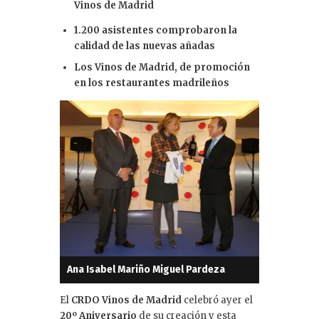
n
Vinos de Madrid
1.200 asistentes comprobaron la
calidad de las nuevas añadas
Los Vinos de Madrid, de promoción
en los restaurantes madrileños
Ana Isabel Mariño Miguel Pardeza
El
CRDO Vinos de Madrid
celebró ayer el
20º Aniversario
de su creación y esta