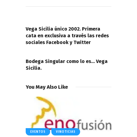
Navegación
de
PREVIOUS POST
entradas
Vega Sicilia único 2002. Primera
cata en exclusiva a través las redes
sociales Facebook y Twitter
NEXT POST
Bodega Singular como lo es… Vega
Sicilia.
You May Also Like
EVENTOS
VINOTICIAS