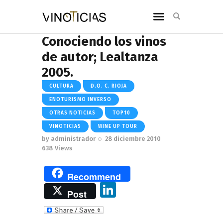
Conociendo los vinos
de autor; Lealtanza
2005.
CULTURA
D.O. C. RIOJA
ENOTURISMO INVERSO
OTRAS NOTICIAS
TOP10
VINOTICIAS
WINE UP TOUR
by
administrador
28 diciembre 2010
638
Views
Recommend
Li
Post
n
k